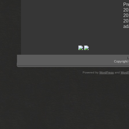
Pr
20
20
20
ad
L
Copyright 
Powered by
WordPress
and
WordP