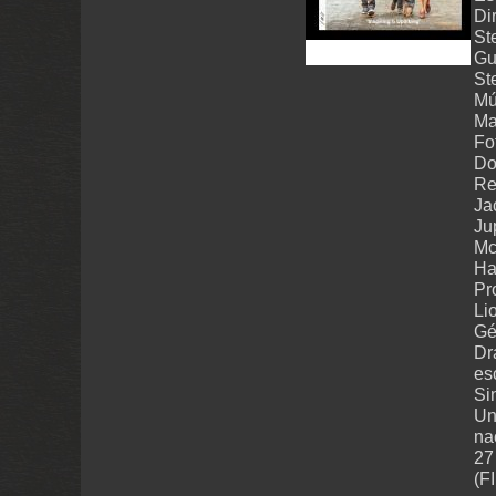
Di
St
Gu
St
Mú
Ma
Fo
Do
Re
Ja
Ju
Mc
Ha
Pr
Li
Gé
Dr
es
Si
Un
na
27
(F