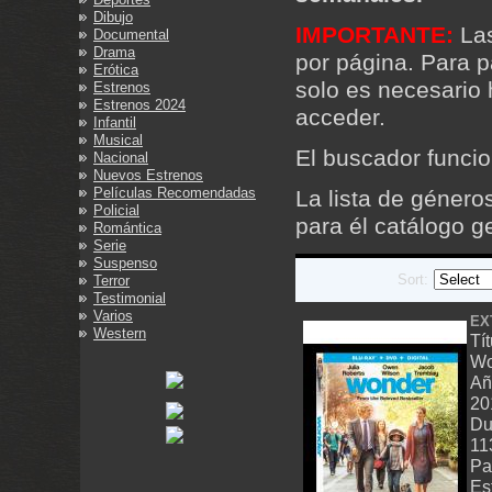
Dibujo
IMPORTANTE:
La
Documental
Drama
por página. Para p
Erótica
solo es necesario 
Estrenos
Estrenos 2024
acceder.
Infantil
Musical
El buscador funcio
Nacional
Nuevos Estrenos
Películas Recomendadas
La lista de géner
Policial
para él catálogo g
Romántica
Serie
Suspenso
Sort:
Terror
Testimonial
Varios
EX
Western
Tít
Wo
Añ
20
Du
11
Pa
Es