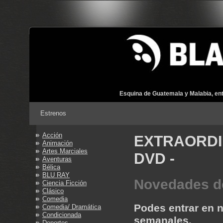
Esquina de Guatemala y Malabia, ent
Estrenos
Acción
EXTRAORDI
Animación
Artes Marciales
DVD -
Aventuras
Bélica
BLU RAY
Novedades d
Ciencia Ficción
Clásico
Comedia
Podes entrar en 
Comedia/ Dramática
Condicionada
semanales.
Deportes