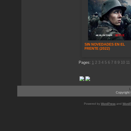
SIN NOVEDADES EN EL
FRENTE (2022)
Pages:
1
2
3
4
5
6
7
8
9
10
11
L
Copyright 
Powered by
WordPress
and
WordP