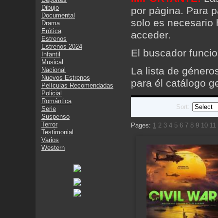
Dibujo
por página. Para p
Documental
solo es necesario 
Drama
Erótica
acceder.
Estrenos
Estrenos 2024
El buscador funcio
Infantil
Musical
La lista de géner
Nacional
Nuevos Estrenos
para él catálogo g
Películas Recomendadas
Policial
Romántica
Sort:
Serie
Suspenso
Terror
Pages:
1
2
3
4
5
6
7
8
9
10
11
Testimonial
Varios
Western