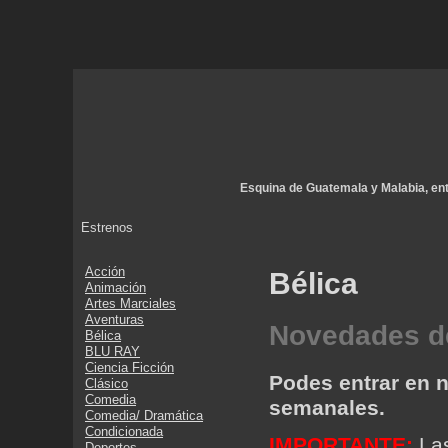
Esquina de Guatemala y Malabia, ent
Estrenos
Acción
Bélica
Animación
Artes Marciales
Aventuras
Novedades d
Bélica
BLU RAY
Ciencia Ficción
Podes entrar en 
Clásico
Comedia
semanales.
Comedia/ Dramática
Condicionada
IMPORTANTE:
La
Deportes